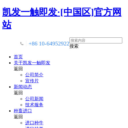
凯发一触即发·[中国区]官方网
站
+86 10-64952922
搜索
首页
关于凯发一触即发
返回
公司简介
宣传片
新闻动态
返回
公司新闻
技术服务
种畜进口
返回
进口种牛