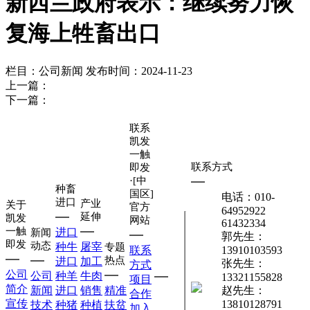
新西兰政府表示：继续努力恢
复海上牲畜出口
栏目：公司新闻
发布时间：2024-11-23
上一篇：
下一篇：
联系
凯发
一触
联系方式
即发
·[中
种畜
国区]
电话：010-
进口
产业
关于
官方
64952922
延伸
凯发
网站
61432334
一触
进口
新闻
郭先生：
即发
动态
种牛
屠宰
专题
联系
13910103593
热点
进口
加工
张先生：
方式
公司
公司
种羊
牛肉
13321155828
项目
简介
新闻
进口
销售
精准
赵先生：
合作
宣传
13810128791
技术
种猪
种植
扶贫
加入