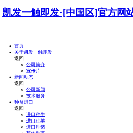
凯发一触即发·[中国区]官方网
首页
关于凯发一触即发
返回
公司简介
宣传片
新闻动态
返回
公司新闻
技术服务
种畜进口
返回
进口种牛
进口种羊
进口种猪