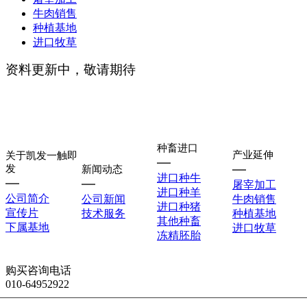
牛肉销售
种植基地
进口牧草
资料更新中，敬请期待
种畜进口
产业延伸
关于凯发一触即
发
新闻动态
进口种牛
屠宰加工
进口种羊
公司简介
公司新闻
牛肉销售
进口种猪
宣传片
技术服务
种植基地
其他种畜
下属基地
进口牧草
冻精胚胎
购买咨询电话
010-64952922