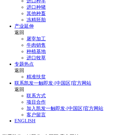
进口种羊
进口种猪
其他种畜
冻精胚胎
产业延伸
返回
屠宰加工
牛肉销售
种植基地
进口牧草
专题热点
返回
精准扶贫
联系凯发一触即发·[中国区]官方网站
返回
联系方式
项目合作
加入凯发一触即发·[中国区]官方网站
客户留言
ENGLISH