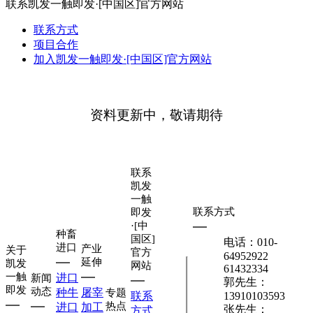
联系凯发一触即发·[中国区]官方网站
联系方式
项目合作
加入凯发一触即发·[中国区]官方网站
资料更新中，敬请期待
联系
凯发
一触
联系方式
即发
·[中
种畜
国区]
电话：010-
进口
产业
关于
官方
64952922
延伸
凯发
网站
61432334
一触
进口
新闻
郭先生：
即发
动态
种牛
屠宰
专题
联系
13910103593
热点
进口
加工
张先生：
方式