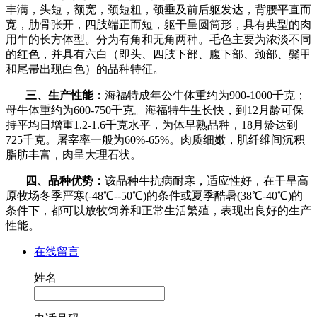
丰满，头短，额宽，颈短粗，颈垂及前后躯发达，背腰平直而
宽，肋骨张开，四肢端正而短，躯干呈圆筒形，具有典型的肉
用牛的长方体型。分为有角和无角两种。毛色主要为浓淡不同
的红色，并具有六白（即头、四肢下部、腹下部、颈部、鬓甲
和尾帚出现白色）的品种特征。
三、生产性能：
海福特成年公牛体重约为900-1000千克；
母牛体重约为600-750千克。海福特牛生长快，到12月龄可保
持平均日增重1.2-1.6千克水平，为体早熟品种，18月龄达到
725千克。屠宰率一般为60%-65%。肉质细嫩，肌纤维间沉积
脂肪丰富，肉呈大理石状。
四、品种优势：
该品种牛抗病耐寒，适应性好，在干旱高
原牧场冬季严寒(-48℃--50℃)的条件或夏季酷暑(38℃-40℃)的
条件下，都可以放牧饲养和正常生活繁殖，表现出良好的生产
性能。
在线留言
姓名