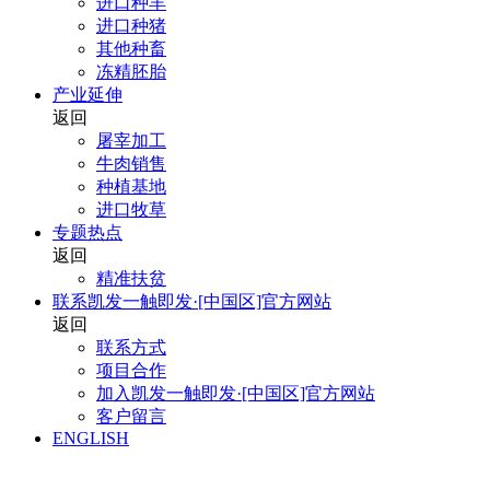
进口种羊
进口种猪
其他种畜
冻精胚胎
产业延伸
返回
屠宰加工
牛肉销售
种植基地
进口牧草
专题热点
返回
精准扶贫
联系凯发一触即发·[中国区]官方网站
返回
联系方式
项目合作
加入凯发一触即发·[中国区]官方网站
客户留言
ENGLISH