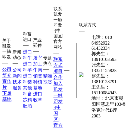
联系
凯发
一触
联系方式
即发
·[中
种畜
国区]
电话：010-
进口
产业
关于
官方
64952922
延伸
凯发
网站
61432334
一触
进口
新闻
郭先生：
即发
动态
种牛
屠宰
专题
联系
13910103593
热点
进口
加工
张先生：
方式
公司
公司
种羊
牛肉
13321155828
项目
简介
新闻
进口
销售
精准
赵先生：
合作
宣传
13810128791
技术
种猪
种植
扶贫
加入
王先生：
片
服务
其他
基地
凯发
15110084943
下属
种畜
进口
一触
地址：北京市朝
基地
冻精
牧草
即发
阳区慧忠里103楼
胚胎
·[中
洛克时代B座
国
2003
区]
官方